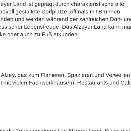
yer Land ist geprägt durch charakteristische alte
voll gestaltete Dorfplätze, oftmals mit Brunnen
einden und werden während der zahlreichen Dorf- un
hessischer Lebensfreude. Das Alzeyer Land kann ma
ike oder auch zu Fuß erkunden.
h Alzey, das zum Flanieren, Spazieren und Verweilen
tadt mit vielen Fachwerkhäusern, Restaurants und Caf
ist die Touristeninformation Alzeyer Land. Sie ist ein