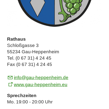
Rathaus
Schloßgasse 3
55234 Gau-Heppenheim
Tel. (0 67 31) 4 24 45
Fax (0 67 31) 4 24 45
nf
g
-h
pp
nh
m
d
www.gau-heppenheim.eu
Sprechzeiten
Mo. 19:00 - 20:00 Uhr