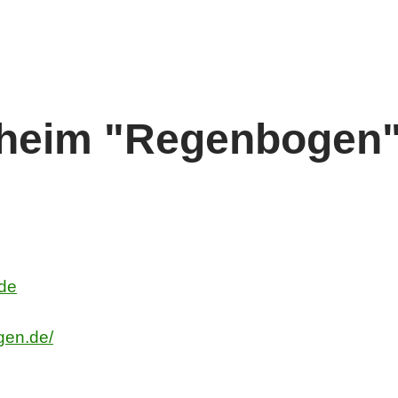
nheim "Regenbogen
d
gen.de/