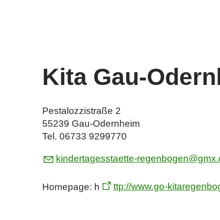
Kita Gau-Oder
Pestalozzistraße 2
55239 Gau-Odernheim
Tel. 06733 9299770
k
nd
rt
g
sst
tt
-r
g
nb
g
n
gmx
Homepage: h
ttp://www.go-kitaregenbo