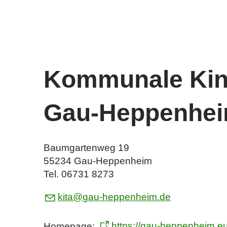
Kommunale Kind
Gau-Heppenhe
Baumgartenweg 19
55234 Gau-Heppenheim
Tel. 06731 8273
k
t
g
-h
pp
nh
m
d
Homepage:
https://gau-heppenheim.e