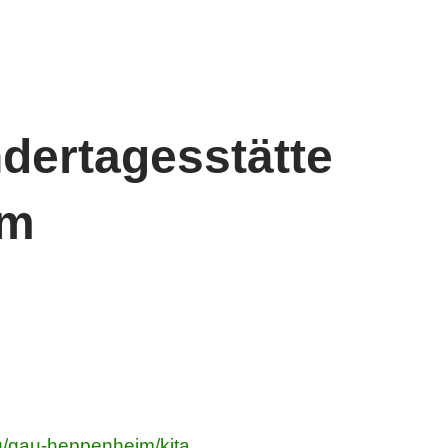
ertagesstätte
im
u/gau-heppenheim/kita