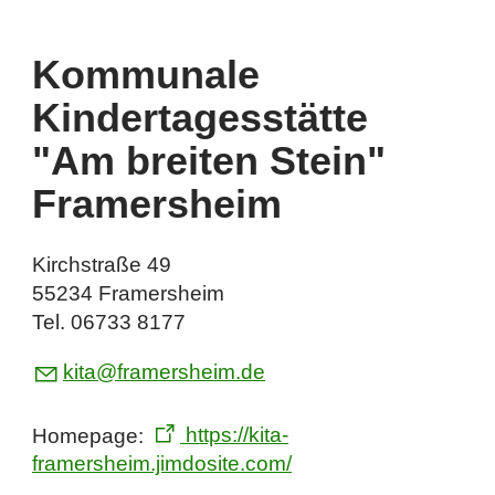
Kommunale
Kindertagesstätte
"Am breiten Stein"
Framersheim
Kirchstraße 49
55234 Framersheim
Tel. 06733 8177
k
t
fr
m
rsh
m
d
Homepage:
https://kita-
framersheim.jimdosite.com/