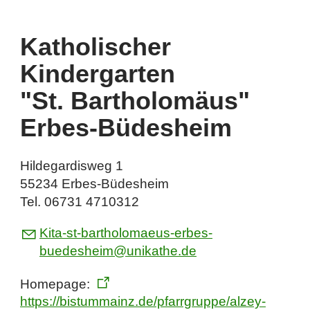
Katholischer
Kindergarten
"St. Bartholomäus"
Erbes-Büdesheim
Hildegardisweg 1
55234 Erbes-Büdesheim
Tel. 06731 4710312
K
t
-st-b
rth
l
m
s-
rb
s-
b
d
sh
m
n
k
th
d
Homepage:
https://bistummainz.de/pfarrgruppe/alzey-