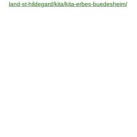
land-st-hildegard/kita/kita-erbes-buedesheim/